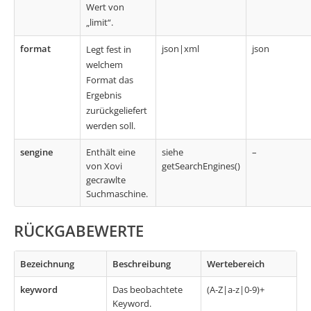
Wert von
„limit“.
format
json|xml
json
Legt fest in
welchem
Format das
Ergebnis
zurückgeliefert
werden soll.
sengine
Enthält eine
siehe
–
von Xovi
getSearchEngines()
gecrawlte
Suchmaschine.
RÜCKGABEWERTE
Bezeichnung
Beschreibung
Wertebereich
keyword
Das beobachtete
(A-Z|a-z|0-9)+
Keyword.