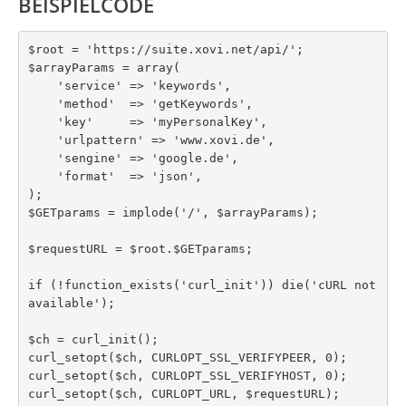
BEISPIELCODE
$root = 'https://suite.xovi.net/api/';

$arrayParams = array(

    'service' => 'keywords',

    'method'  => 'getKeywords',

    'key'     => 'myPersonalKey',

    'urlpattern' => 'www.xovi.de',

    'sengine' => 'google.de',

    'format'  => 'json',

);

$GETparams = implode('/', $arrayParams);

$requestURL = $root.$GETparams;

if (!function_exists('curl_init')) die('cURL not 
available');

$ch = curl_init();

curl_setopt($ch, CURLOPT_SSL_VERIFYPEER, 0);

curl_setopt($ch, CURLOPT_SSL_VERIFYHOST, 0);

curl_setopt($ch, CURLOPT_URL, $requestURL);
