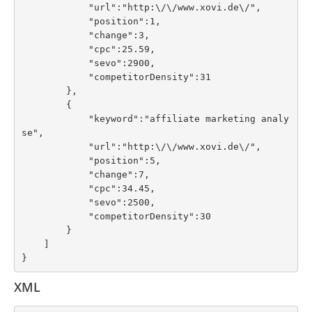
            "url":"http:\/\/www.xovi.de\/",

            "position":1,

            "change":3,

            "cpc":25.59,

            "sevo":2900,

            "competitorDensity":31

        },

        {

            "keyword":"affiliate marketing analy
se",

            "url":"http:\/\/www.xovi.de\/",

            "position":5,

            "change":7,

            "cpc":34.45,

            "sevo":2500,

            "competitorDensity":30

        }

    ]

}
XML