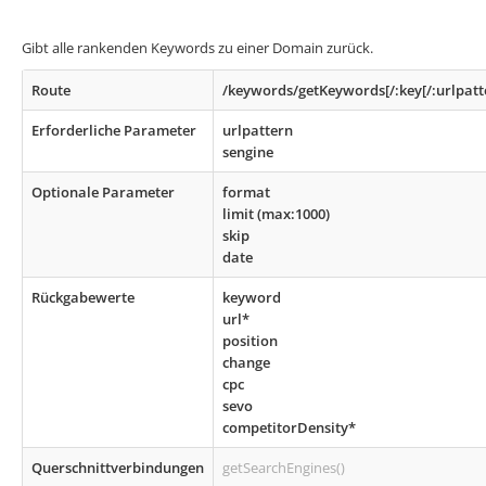
Gibt alle rankenden Keywords zu einer Domain zurück.
Route
/keywords/getKeywords[/:key[/:urlpattern
Erforderliche Parameter
urlpattern
sengine
Optionale Parameter
format
limit (max:1000)
skip
date
Rückgabewerte
keyword
url*
position
change
cpc
sevo
competitorDensity*
Querschnittverbindungen
getSearchEngines()