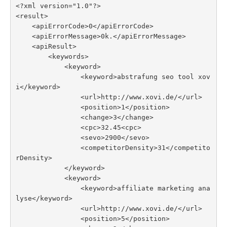
<?xml version="1.0"?>

<result>

    <apiErrorCode>0</apiErrorCode>

    <apiErrorMessage>0k.</apiErrorMessage>

    <apiResult>

        <keywords>

            <keyword>

                <keyword>abstrafung seo tool xov
i</keyword>

                <url>http://www.xovi.de/</url>

                <position>1</position>

                <change>3</change>

                <cpc>32.45<cpc>

                <sevo>2900</sevo>

                <competitorDensity>31</competito
rDensity>

            </keyword>

            <keyword>

                <keyword>affiliate marketing ana
lyse</keyword>

                <url>http://www.xovi.de/</url>

                <position>5</position>
