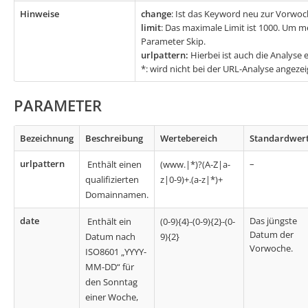
Hinweise
change
: Ist das Keyword neu zur Vorwoch
limit
: Das maximale Limit ist 1000. Um m
Parameter Skip.
urlpattern:
Hierbei ist auch die Analyse
*: wird nicht bei der URL-Analyse angezei
PARAMETER
Bezeichnung
Beschreibung
Wertebereich
Standardwer
urlpattern
–
Enthält einen
(www.|*)?(A-Z|a-
qualifizierten
z|0-9)+.(a-z|*)+
Domainnamen.
date
Das jüngste
Enthält ein
(0-9){4}-(0-9){2}-(0-
Datum der
Datum nach
9){2}
Vorwoche.
ISO8601 „YYYY-
MM-DD“ für
den Sonntag
einer Woche,