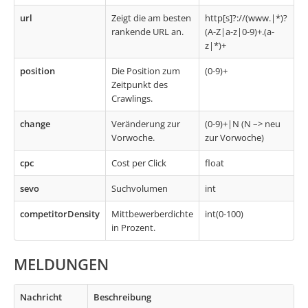
url
Zeigt die am besten
http[s]?://(www.|*)?
rankende URL an.
(A-Z|a-z|0-9)+.(a-
z|*)+
position
Die Position zum
(0-9)+
Zeitpunkt des
Crawlings.
change
Veränderung zur
(0-9)+|N (N –> neu
Vorwoche.
zur Vorwoche)
cpc
Cost per Click
float
sevo
Suchvolumen
int
competitorDensity
Mittbewerberdichte
int(0-100)
in Prozent.
MELDUNGEN
Nachricht
Beschreibung