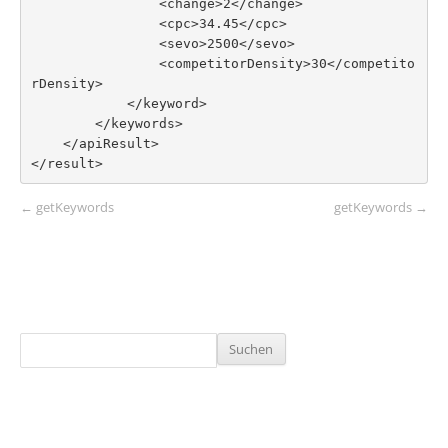
                <change>2</change>

                <cpc>34.45</cpc>

                <sevo>2500</sevo>

                <competitorDensity>30</competito
rDensity>

            </keyword>

        </keywords>

    </apiResult>

</result>
POST NAVIGATION
←
getKeywords
getKeywords
→
Suchen
nach: