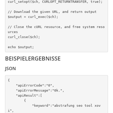
curl_setopt($ch, CURLOPT_RETURNTRANSFER, true);

// Download the given URL, and return output

$output = curl_exec($ch);

// Close the cURL resource, and free system reso
urces

curl_close($ch);

echo $output;
BEISPIELERGEBNISSE
JSON
{

    "apiErrorCode":"0",

    "apiErrorMessage":"0k.",

    "apiResult":[

        {

            "keyword":"abstrafung seo tool xov
i",
