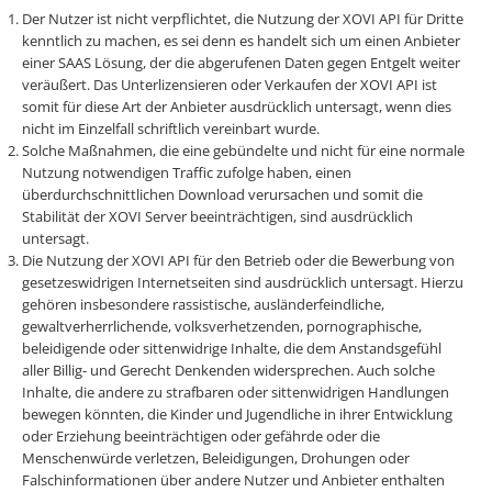
Der Nutzer ist nicht verpflichtet, die Nutzung der XOVI API für Dritte
kenntlich zu machen, es sei denn es handelt sich um einen Anbieter
einer SAAS Lösung, der die abgerufenen Daten gegen Entgelt weiter
veräußert. Das Unterlizensieren oder Verkaufen der XOVI API ist
somit für diese Art der Anbieter ausdrücklich untersagt, wenn dies
nicht im Einzelfall schriftlich vereinbart wurde.
Solche Maßnahmen, die eine gebündelte und nicht für eine normale
Nutzung notwendigen Traffic zufolge haben, einen
überdurchschnittlichen Download verursachen und somit die
Stabilität der XOVI Server beeinträchtigen, sind ausdrücklich
untersagt.
Die Nutzung der XOVI API für den Betrieb oder die Bewerbung von
gesetzeswidrigen Internetseiten sind ausdrücklich untersagt. Hierzu
gehören insbesondere rassistische, ausländerfeindliche,
gewaltverherrlichende, volksverhetzenden, pornographische,
beleidigende oder sittenwidrige Inhalte, die dem Anstandsgefühl
aller Billig- und Gerecht Denkenden widersprechen. Auch solche
Inhalte, die andere zu strafbaren oder sittenwidrigen Handlungen
bewegen könnten, die Kinder und Jugendliche in ihrer Entwicklung
oder Erziehung beeinträchtigen oder gefährde oder die
Menschenwürde verletzen, Beleidigungen, Drohungen oder
Falschinformationen über andere Nutzer und Anbieter enthalten