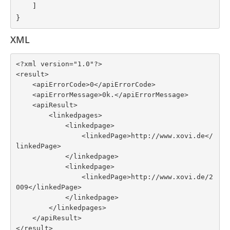
    ]

}
XML
<?xml version="1.0"?>

<result>

    <apiErrorCode>0</apiErrorCode>

    <apiErrorMessage>0k.</apiErrorMessage>

    <apiResult>

        <linkedpages>

            <linkedpage>

                <linkedPage>http://www.xovi.de</
linkedPage>

            </linkedpage>

            <linkedpage>

                <linkedPage>http://www.xovi.de/2
009</linkedPage>

            </linkedpage>

        </linkedpages>

    </apiResult>

</result>