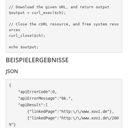
// Download the given URL, and return output

$output = curl_exec($ch);

// Close the cURL resource, and free system reso
urces

curl_close($ch);

echo $output;
BEISPIELERGEBNISSE
JSON
{

    "apiErrorCode":0,

    "apiErrorMessage":"0k.",

    "apiResult":[

        {"linkedPage":"http:\/\/www.xovi.de"},

        {"linkedPage":"http:\/\/www.xovi.de\/200
9"}
