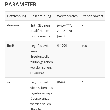
PARAMETER
Bezeichnung
Beschreibung
Wertebereich
Standardwert
domain
–
Enthält einen
(www.)?(A-
qualifizierten
Z|a-z|0-9)+.
Domainnamen.
(a-z)+
limit
0-1000
Legt fest, wie
100
viele
Ergebniszeilen
zurückgegeben
werden sollen.
(max:1000)
skip
(0-9)+
Legt fest, wie
0
viele Seiten des
Ergebnisarrays
übersprungen
werden sollen.
Eine Seite