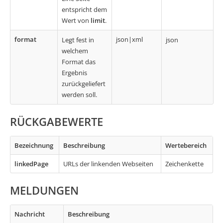
entspricht dem
Wert von
limit
.
format
json|xml
Legt fest in
json
welchem
Format das
Ergebnis
zurückgeliefert
werden soll.
RÜCKGABEWERTE
Bezeichnung
Beschreibung
Wertebereich
linkedPage
URLs der linkenden Webseiten
Zeichenkette
MELDUNGEN
Nachricht
Beschreibung