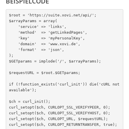
BEISPIELCODE
$root = 'https://suite.xovi.net/api/'; 

$arrayParams = array(  

    'service' => 'links',

    'method'  => 'getLinkedPages',

    'key'     => 'myPersonalKey',

    'domain'  => 'www.xovi.de',

    'format'  => 'json',

);

$GETparams = implode('/', $arrayParams);

$requestURL = $root.$GETparams;

if (!function_exists('curl_init')) die('cURL not 
available');

$ch = curl_init();

curl_setopt($ch, CURLOPT_SSL_VERIFYPEER, 0);

curl_setopt($ch, CURLOPT_SSL_VERIFYHOST, 0);

curl_setopt($ch, CURLOPT_URL, $requestURL);

curl_setopt($ch, CURLOPT_RETURNTRANSFER, true);
